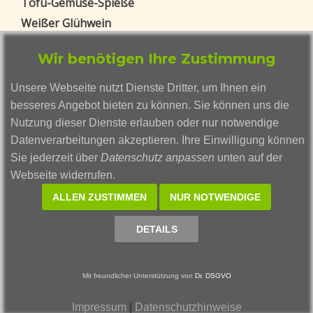
Tofu-Gemüse-Spieße
Weißer Glühwein
Zucchini-Pilz-Spieße mit Rosmarin
Wir benötigen Ihre Zustimmung
Blog Beiträge
Unsere Webseite nutzt Dienste Dritter, um Ihnen ein
Weizengras ohne Erde anbauen - eine
besseres Angebot bieten zu können. Sie können uns die
vollständige Anleitung
Nutzung dieser Dienste erlauben oder nur notwendige
Gerstengras
Datenverarbeitungen akzeptieren. Ihre Einwilligung können
Smoothies mal anders: Die außergewöhnlichen
Sie jederzeit über
Datenschutz anpassen
unten auf der
Kreationen von Smutje Smusi
Webseite widerrufen.
Vegane Vielfalt: Warum buddhistische
ALLEN ZUSTIMMEN
NUR NOTWENDIGE
Fastenspeisen im Trend liegen
Rote Beete: Ein Powerfood für eure Gesundheit
DETAILS
Datenschutz
Impressum
Mit freundlicher Unterstützung von
Dr. DSGVO
(
Datenschutz Einstellungen anpassen
)
Impressum
|
Datenschutzhinweise