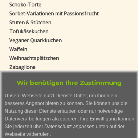
Schoko-Torte
Sorbet-Variationen mit Passionsfrucht
Stuten & Stütchen
Tofukäsekuchen
Veganer Quarkkuchen
Waffeln
Weihnachtsplätzchen
Zabaglione
Zitroneneis
Wir benötigen Ihre Zustimmung
Blog Beiträge
Unsere Webseite nutzt Dienste Dritter, um Ihnen ein
Weizengras ohne Erde anbauen - eine
besseres Angebot bieten zu können. Sie können uns die
vollständige Anleitung
Nutzung dieser Dienste erlauben oder nur notwendige
Gerstengras
Datenverarbeitungen akzeptieren. Ihre Einwilligung können
Smoothies mal anders: Die außergewöhnlichen
Sie jederzeit über
Datenschutz anpassen
unten auf der
Kreationen von Smutje Smusi
Webseite widerrufen.