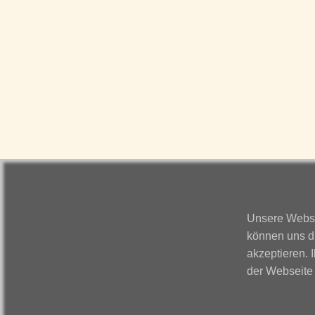
Unsere Websei
können uns d
akzeptieren. 
der Webseite 