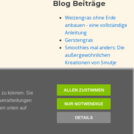
Blog Beiträge
Weizengras ohne Erde
anbauen - eine vollständige
Anleitung
Gerstengras
Smoothies mal anders: Die
außergewöhnlichen
Kreationen von Smutje
Smusi
Vegane Vielfalt: Warum
buddhistische
ALLEN ZUSTIMMEN
Fastenspeisen im Trend
n zu können. Sie
liegen
nverarbeitungen
NUR NOTWENDIGE
Rote Beete: Ein Powerfood
sen
unten auf
für eure Gesundheit
DETAILS