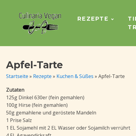
REZEPTE
TI
T
Apfel-Tarte
Startseite
»
Rezepte
»
Kuchen & Süßes
»
Apfel-Tarte
Zutaten
125g Dinkel 630er (fein gemahlen)
100g Hirse (fein gemahlen)
50g gemahlene und geröstete Mandeln
1 Prise Salz
1 EL Sojamehl mit 2 EL Wasser oder Sojamilch verrührt
4 EL Agavendicksaft