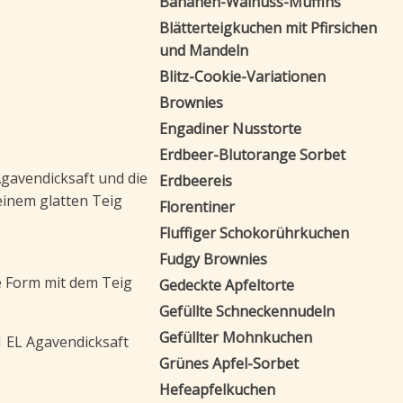
Bananen-Walnuss-Muffins
Blätterteigkuchen mit Pfirsichen
und Mandeln
Blitz-Cookie-Variationen
Brownies
Engadiner Nusstorte
Erdbeer-Blutorange Sorbet
Agavendicksaft und die
Erdbeereis
einem glatten Teig
Florentiner
Fluffiger Schokorührkuchen
Fudgy Brownies
e Form mit dem Teig
Gedeckte Apfeltorte
Gefüllte Schneckennudeln
Gefüllter Mohnkuchen
1 EL Agavendicksaft
Grünes Apfel-Sorbet
Hefeapfelkuchen