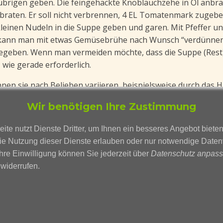
 übrigen geben. Die feingehackte Knoblauchzehe in Öl anbr
nbraten. Er soll nicht verbrennen, 4 EL Tomatenmark zugeb
leinen Nudeln in die Suppe geben und garen. Mit Pfeffer un
en, kann man mit etwas Gemüsebrühe nach Wunsch “verdünnen
 gegeben. Wenn man vermeiden möchte, dass die Suppe (Rest) 
wie gerade erforderlich.
önnen sie nach Belieben variieren, beispielsweise durch das
ln separat zu kochen, wenn Sie Reste für den nächsten Ta
Wir benötigen Ihre Zustimmung
saugen und die Suppe zu dick wird.
te nutzt Dienste Dritter, um Ihnen ein besseres Angebot biete
ie Nutzung dieser Dienste erlauben oder nur notwendige Date
ann zusammen mit frischen Tomaten und/oder Paprika, Gurke 
Ihre Einwilligung können Sie jederzeit über
Datenschutz anpas
indickt”.
widerrufen.
Datenschutz
Impressum