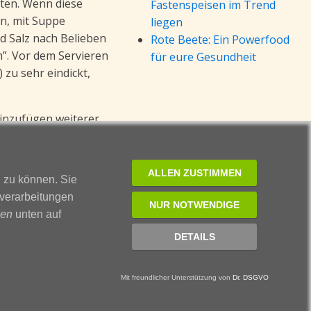
aten. Wenn diese
Fastenspeisen im Trend
en, mit Suppe
liegen
d Salz nach Belieben
Rote Beete: Ein Powerfood
”. Vor dem Servieren
für eure Gesundheit
zu sehr eindickt,
 Hinzufügen weiterer
g aufbewahren - so
ALLEN ZUSTIMMEN
n zu können. Sie
nverarbeitungen
zu einem Salat
NUR NOTWENDIGE
sen
unten auf
DETAILS
Mit freundlicher Unterstützung von
Dr. DSGVO