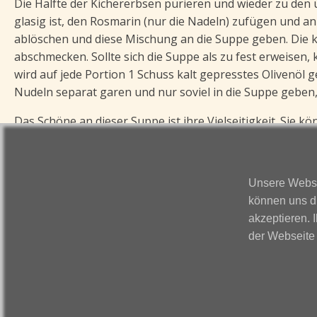
Die Hälfte der Kichererbsen pürieren und wieder zu den
glasig ist, den Rosmarin (nur die Nadeln) zufügen und a
ablöschen und diese Mischung an die Suppe geben. Die k
abschmecken. Sollte sich die Suppe als zu fest erweis
wird auf jede Portion 1 Schuss kalt gepresstes Olivenöl
Nudeln separat garen und nur soviel in die Suppe geben, 
Das Schöne an dieser Suppe ist ihre Vielseitigkeit. Sie k
Gewürze oder Gemüse. Und vergessen Sie nicht, die Nude
vermeiden Sie, dass die Nudeln die ganze Flüssigkeit auf
Unsere Websei
Tipp
können uns d
Simpel in der Zubereitung - aber köstlich. Evtl. Rest k
akzeptieren. 
verarbeitet werden, da die Suppe, lasst man sie stehen, “e
der Webseite 