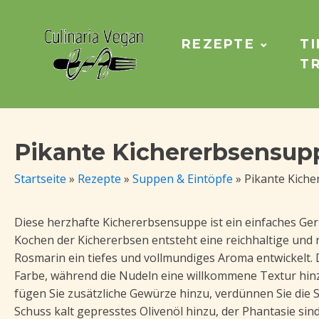
REZEPTE
TI
T
Pikante Kichererbsensup
Startseite
»
Rezepte
»
Suppen & Eintöpfe
»
Pikante Kich
Diese herzhafte Kichererbsensuppe ist ein einfaches Ger
Kochen der Kichererbsen entsteht eine reichhaltige und
Rosmarin ein tiefes und vollmundiges Aroma entwickelt
Farbe, während die Nudeln eine willkommene Textur hinz
fügen Sie zusätzliche Gewürze hinzu, verdünnen Sie die
Schuss kalt gepresstes Olivenöl hinzu, der Phantasie sin