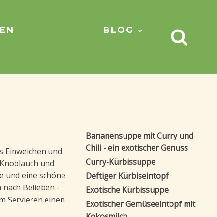
NEN
BLOG
Bananensuppe mit Curry und
Chili - ein exotischer Genuss
as Einweichen und
Curry-Kürbissuppe
n Knoblauch und
e und eine schöne
Deftiger Kürbiseintopf
 nach Belieben -
Exotische Kürbissuppe
m Servieren einen
Exotischer Gemüseeintopf mit
Kokosmilch