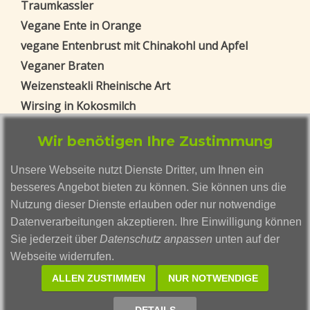
Traumkassler
Vegane Ente in Orange
vegane Entenbrust mit Chinakohl und Apfel
Veganer Braten
Weizensteakli Rheinische Art
Wirsing in Kokosmilch
Zucchini-Pilz-Kuchen
Wir benötigen Ihre Zustimmung
Blog Beiträge
Unsere Webseite nutzt Dienste Dritter, um Ihnen ein
Weizengras ohne Erde anbauen - eine
besseres Angebot bieten zu können. Sie können uns die
vollständige Anleitung
Nutzung dieser Dienste erlauben oder nur notwendige
Gerstengras
Datenverarbeitungen akzeptieren. Ihre Einwilligung können
Smoothies mal anders: Die außergewöhnlichen
Sie jederzeit über
Datenschutz anpassen
unten auf der
Kreationen von Smutje Smusi
Webseite widerrufen.
Vegane Vielfalt: Warum buddhistische
ALLEN ZUSTIMMEN
NUR NOTWENDIGE
Fastenspeisen im Trend liegen
Rote Beete: Ein Powerfood für eure Gesundheit