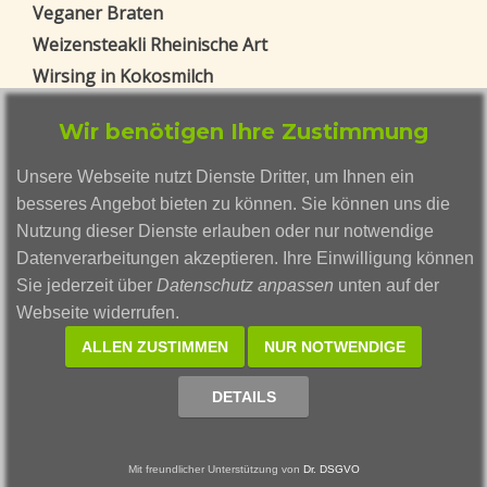
Veganer Braten
Weizensteakli Rheinische Art
Wirsing in Kokosmilch
Zucchini-Pilz-Kuchen
Wir benötigen Ihre Zustimmung
Blog Beiträge
Unsere Webseite nutzt Dienste Dritter, um Ihnen ein
Weizengras ohne Erde anbauen - eine
besseres Angebot bieten zu können. Sie können uns die
vollständige Anleitung
Nutzung dieser Dienste erlauben oder nur notwendige
Gerstengras
Datenverarbeitungen akzeptieren. Ihre Einwilligung können
Smoothies mal anders: Die außergewöhnlichen
Sie jederzeit über
Datenschutz anpassen
unten auf der
Kreationen von Smutje Smusi
Webseite widerrufen.
Vegane Vielfalt: Warum buddhistische
ALLEN ZUSTIMMEN
NUR NOTWENDIGE
Fastenspeisen im Trend liegen
Rote Beete: Ein Powerfood für eure Gesundheit
DETAILS
Datenschutz
Impressum
Mit freundlicher Unterstützung von
Dr. DSGVO