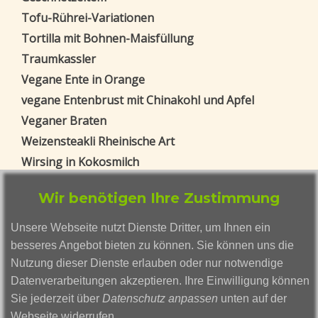
Tofu-Rührei-Variationen
Tortilla mit Bohnen-Maisfüllung
Traumkassler
Vegane Ente in Orange
vegane Entenbrust mit Chinakohl und Apfel
Veganer Braten
Weizensteakli Rheinische Art
Wirsing in Kokosmilch
Zucchini-Pilz-Kuchen
Wir benötigen Ihre Zustimmung
Blog Beiträge
Unsere Webseite nutzt Dienste Dritter, um Ihnen ein
Weizengras ohne Erde anbauen - eine
besseres Angebot bieten zu können. Sie können uns die
vollständige Anleitung
Nutzung dieser Dienste erlauben oder nur notwendige
Gerstengras
Datenverarbeitungen akzeptieren. Ihre Einwilligung können
Smoothies mal anders: Die außergewöhnlichen
Sie jederzeit über
Datenschutz anpassen
unten auf der
Kreationen von Smutje Smusi
Webseite widerrufen.